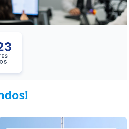
23
TES
VOS
ndos!