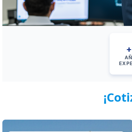
+
AÑ
EXP
¡Cot